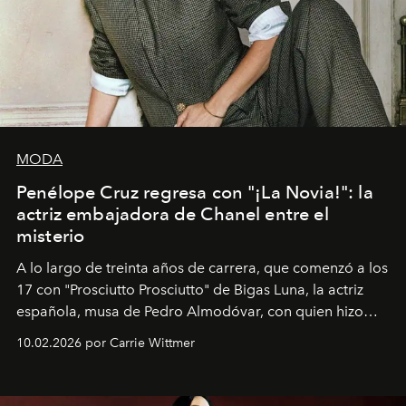
MODA
Penélope Cruz regresa con "¡La Novia!": la
actriz embajadora de Chanel entre el
misterio
A lo largo de treinta años de carrera, que comenzó a los
17 con "Prosciutto Prosciutto" de Bigas Luna, la actriz
española, musa de Pedro Almodóvar, con quien hizo
siete películas y ganadora del Óscar por "Vicky Cristina
10.02.2026 por Carrie Wittmer
Barcelona", ha dividido su tiempo entre Europa y
Estados Unidos. Su nueva película, "¡La novia!", está
dirigida por Maggie Gyllenhaal.