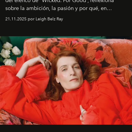
del elenco de “Wicked: For Good”, reflexiona
sobre la ambición, la pasión y por qué, en
ocasiones, la introspección puede esperar. “Es
21.11.2025 por Leigh Belz Ray
liberador interpretar a alguien que afirma: ‘Este es
mi deseo, mi ambición, mi voluntad. No me
importa si no lo entienden’”, confiesa.