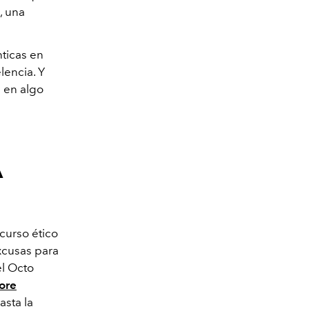
, una
ticas en
lencia. Y
a en algo
A
curso ético
xcusas para
el Octo
ore
asta la