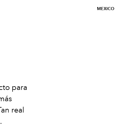
MEXICO
cto para
 más
Tan real
.