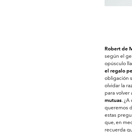
Robert de 
según el gen
opúsculo l
el regalo p
obligación s
olvidar la r
para volver 
mutuas
. ¿A
queremos de
estas pregu
que, en med
recuerda qu