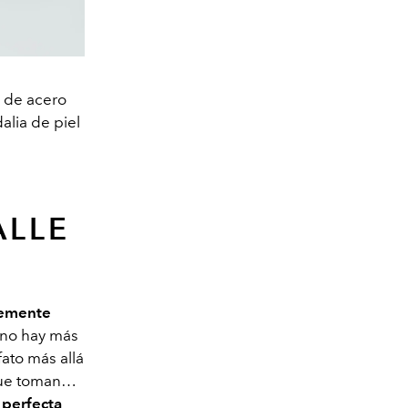
S de acero
alia de piel
ALLE
emente
 no hay más
ato más allá
 que toman…
 perfecta