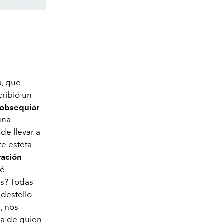
a, que
cribió un
 obsequiar
una
de llevar a
te esteta
ración
ué
os? Todas
destello
, nos
 la de quien