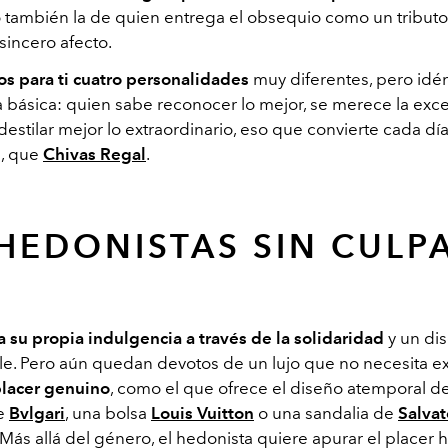
o también la de quien entrega el obsequio como un tributo
sincero afecto.
os para ti cuatro personalidades
muy diferentes, pero idén
 básica: quien sabe reconocer lo mejor, se merece la exce
estilar mejor lo extraordinario, eso que convierte cada dí
l, que
Chivas Regal
.
HEDONISTAS SIN CULP
a su propia indulgencia a través de la solidaridad
y un dis
le. Pero aún quedan devotos de un lujo que no necesita e
placer genuino
, como el que ofrece el diseño atemporal d
de
Bvlgari
, una bolsa
Louis Vuitton
o una sandalia de
Salvat
 Más allá del género, el hedonista quiere apurar el placer h