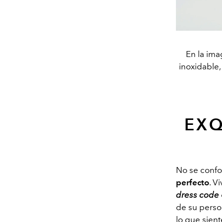
En la ima
inoxidable,
EXQ
No se confo
perfecto
. V
dress code
de su perso
lo que sien