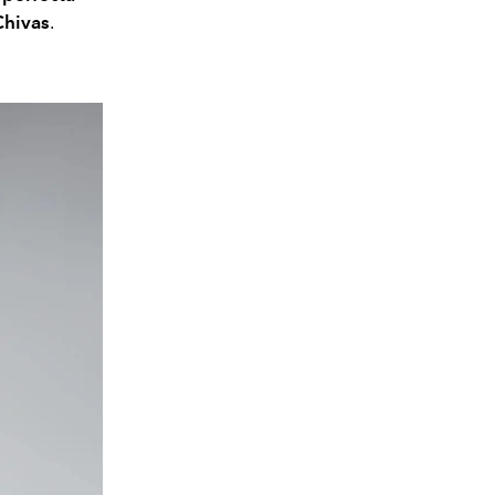
Chivas
.