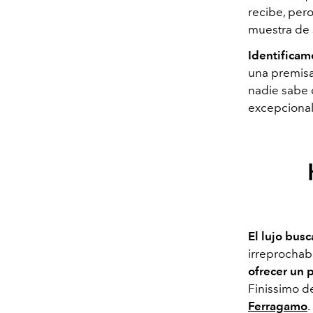
recibe, per
muestra de 
Identificam
una premisa
nadie sabe d
excepciona
El lujo busc
irreprochab
ofrecer un 
Finissimo 
Ferragamo
.