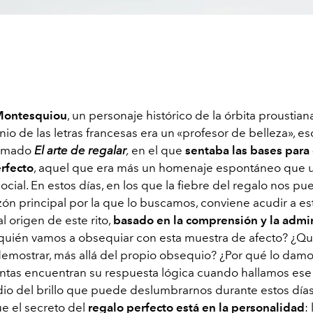
Montesquiou
, un personaje histórico de la órbita proustian
io de las letras francesas era un
«
profesor de belleza
»
, es
lamado
El arte de regalar
,
en el que
sentaba las bases para
erfecto
, aquel que era más un homenaje espontáneo que 
ocial. En estos días, en los que la fiebre del regalo nos pue
azón principal por la que lo buscamos, conviene acudir a es
al origen de este rito,
basado en la comprensión y la admi
 quién vamos a obsequiar con esta muestra de afecto? ¿Q
mostrar, más allá del propio obsequio? ¿Por qué lo dam
ntas encuentran su respuesta lógica cuando hallamos ese 
io del brillo que puede deslumbrarnos durante estos días
e el secreto del
regalo perfecto está en la personalidad
: