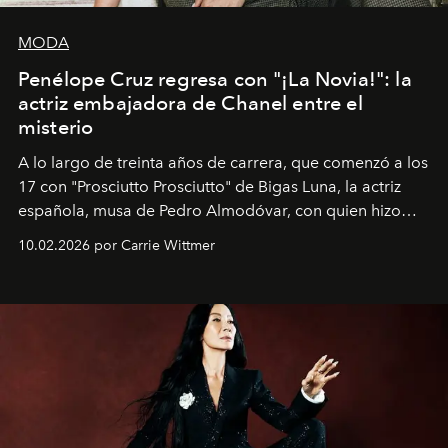
MODA
Penélope Cruz regresa con "¡La Novia!": la
actriz embajadora de Chanel entre el
misterio
A lo largo de treinta años de carrera, que comenzó a los
17 con "Prosciutto Prosciutto" de Bigas Luna, la actriz
española, musa de Pedro Almodóvar, con quien hizo
siete películas y ganadora del Óscar por "Vicky Cristina
10.02.2026 por Carrie Wittmer
Barcelona", ha dividido su tiempo entre Europa y
Estados Unidos. Su nueva película, "¡La novia!", está
dirigida por Maggie Gyllenhaal.