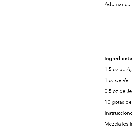
Adornar co
Ingredient
1.5 oz de
Ap
1 oz de Ve
0.5 oz de J
10 gotas de
Instruccion
Mezcla los i