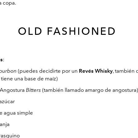
a copa.
OLD FASHIONED
es
:
ourbon
(puedes decidirte por un
Revés Whisky
, también 
 tiene una base de maíz)
 Angostura
Bitters
(también llamado amargo de angostura)
 azúcar
e agua simple
anja
rasquino