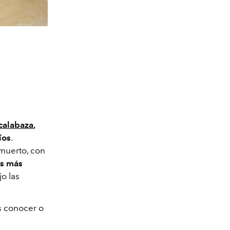
calabaza
,
íos
.
 muerto, con
as más
o las
 conocer o