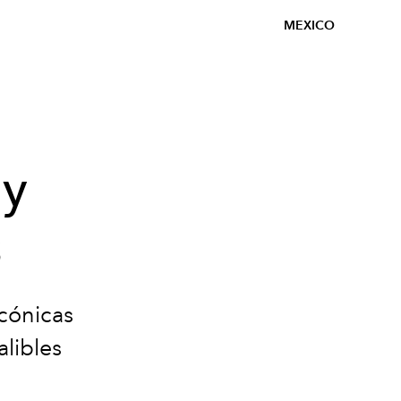
MEXICO
 y
s
cónicas
libles