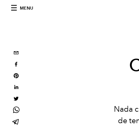
MENU
C
Nada c
de te