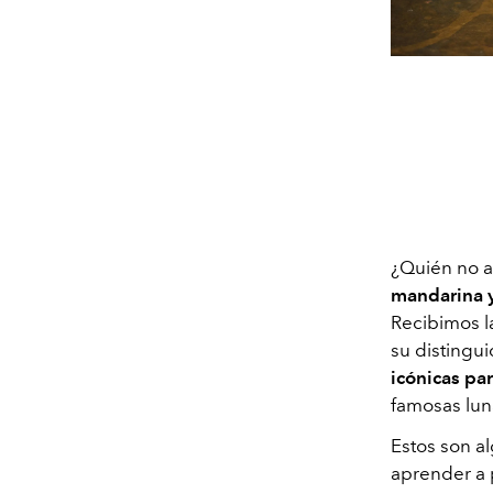
¿Quién no a
mandarina y
Recibimos la
su distingui
icónicas pa
famosas lun
Estos son a
aprender a 