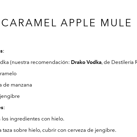
CARAMEL APPLE MULE
es
:
odka (nuestra recomendación:
Drako Vodka
, de Destilería
aramelo
ra de manzana
jengibre
es
:
 los ingredientes con hielo.
 taza sobre hielo, cubrir con cerveza de jengibre.