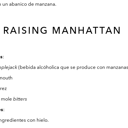
n un abanico de manzana.
RAISING MANHATTAN
es
:
plejack
(bebida alcóholica que se produce con manzanas
rmouth
erez
 mole
bitters
es
:
ngredientes con hielo.