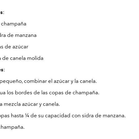
es
:
de champaña
idra de manzana
as de azúcar
 de canela molida
es
:
 pequeño, combinar el azúcar y la canela.
ua los bordes de las copas de champaña.
a mezcla azúcar y canela.
copas hasta ¼ de su capacidad con sidra de manzana.
 champaña.