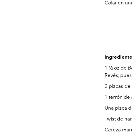
Colar en un
Ingredient
1 ½ oz de
B
Revés, pues
2 pizcas de
1 terrón de
Una pizca d
Twist de nar
Cereza mar