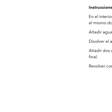
Instruccion
En el interi
el mismo do
Añadir agua
Disolver el 
Añadir dos c
final.
Revolver co