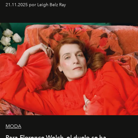
ocasiones, la introspección puede esperar. “Es
21.11.2025 por Leigh Belz Ray
liberador interpretar a alguien que afirma: ‘Este es
mi deseo, mi ambición, mi voluntad. No me
importa si no lo entienden’”, confiesa.
MODA
Para Florence Welch, el duelo se ha