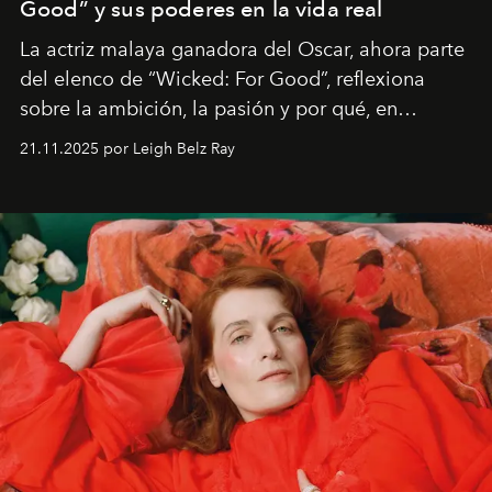
Good” y sus poderes en la vida real
La actriz malaya ganadora del Oscar, ahora parte
del elenco de “Wicked: For Good”, reflexiona
sobre la ambición, la pasión y por qué, en
ocasiones, la introspección puede esperar. “Es
21.11.2025 por Leigh Belz Ray
liberador interpretar a alguien que afirma: ‘Este es
mi deseo, mi ambición, mi voluntad. No me
importa si no lo entienden’”, confiesa.