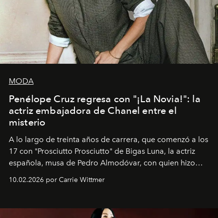
MODA
Penélope Cruz regresa con "¡La Novia!": la
actriz embajadora de Chanel entre el
misterio
A lo largo de treinta años de carrera, que comenzó a los
17 con "Prosciutto Prosciutto" de Bigas Luna, la actriz
española, musa de Pedro Almodóvar, con quien hizo
siete películas y ganadora del Óscar por "Vicky Cristina
10.02.2026 por Carrie Wittmer
Barcelona", ha dividido su tiempo entre Europa y
Estados Unidos. Su nueva película, "¡La novia!", está
dirigida por Maggie Gyllenhaal.