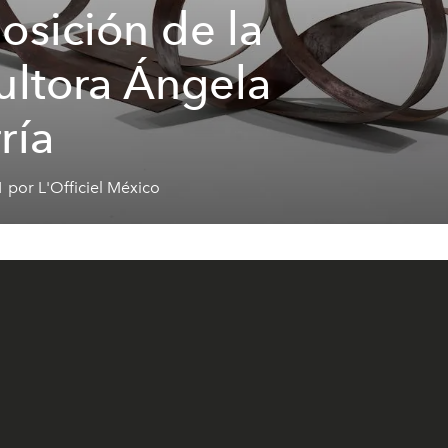
osición de la
ultora Ángela
ría
 por L'Officiel México