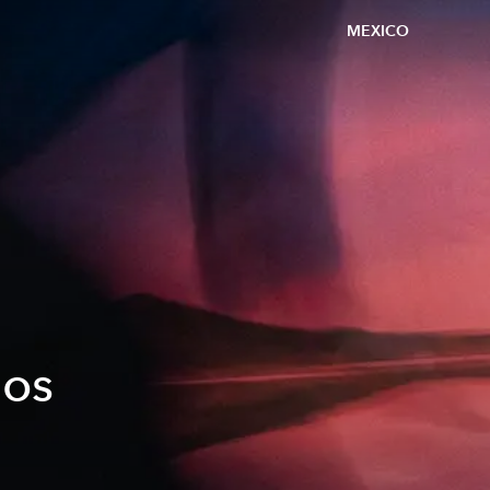
MEXICO
los
l