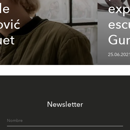
de
exp
vić
esc
uet
Gur
25.06.2021
Newsletter