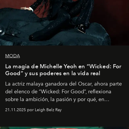
MODA
La magia de Michelle Yeoh en “Wicked: For
Good” y sus poderes en la vida real
La actriz malaya ganadora del Oscar, ahora parte
del elenco de “Wicked: For Good”, reflexiona
sobre la ambición, la pasión y por qué, en
ocasiones, la introspección puede esperar. “Es
21.11.2025 por Leigh Belz Ray
liberador interpretar a alguien que afirma: ‘Este es
mi deseo, mi ambición, mi voluntad. No me