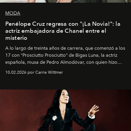
MODA
Penélope Cruz regresa con "¡La Novia!": la
actriz embajadora de Chanel entre el
misterio
A lo largo de treinta años de carrera, que comenzó a los
17 con "Prosciutto Prosciutto" de Bigas Luna, la actriz
española, musa de Pedro Almodóvar, con quien hizo
siete películas y ganadora del Óscar por "Vicky Cristina
10.02.2026 por Carrie Wittmer
Barcelona", ha dividido su tiempo entre Europa y
Estados Unidos. Su nueva película, "¡La novia!", está
dirigida por Maggie Gyllenhaal.