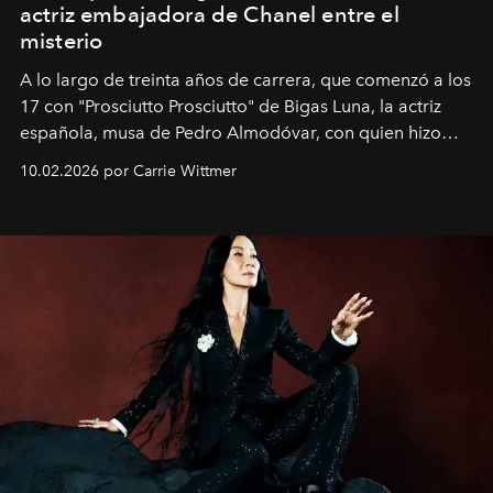
actriz embajadora de Chanel entre el
misterio
A lo largo de treinta años de carrera, que comenzó a los
17 con "Prosciutto Prosciutto" de Bigas Luna, la actriz
española, musa de Pedro Almodóvar, con quien hizo
siete películas y ganadora del Óscar por "Vicky Cristina
10.02.2026 por Carrie Wittmer
Barcelona", ha dividido su tiempo entre Europa y
Estados Unidos. Su nueva película, "¡La novia!", está
dirigida por Maggie Gyllenhaal.