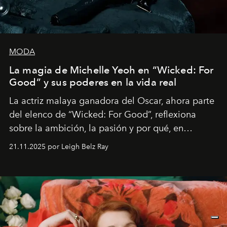
MODA
La magia de Michelle Yeoh en “Wicked: For
Good” y sus poderes en la vida real
La actriz malaya ganadora del Oscar, ahora parte
del elenco de “Wicked: For Good”, reflexiona
sobre la ambición, la pasión y por qué, en
ocasiones, la introspección puede esperar. “Es
21.11.2025 por Leigh Belz Ray
liberador interpretar a alguien que afirma: ‘Este es
mi deseo, mi ambición, mi voluntad. No me
importa si no lo entienden’”, confiesa.