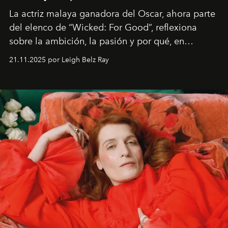
La actriz malaya ganadora del Oscar, ahora parte
del elenco de “Wicked: For Good”, reflexiona
sobre la ambición, la pasión y por qué, en
ocasiones, la introspección puede esperar. “Es
21.11.2025 por Leigh Belz Ray
liberador interpretar a alguien que afirma: ‘Este es
mi deseo, mi ambición, mi voluntad. No me
importa si no lo entienden’”, confiesa.