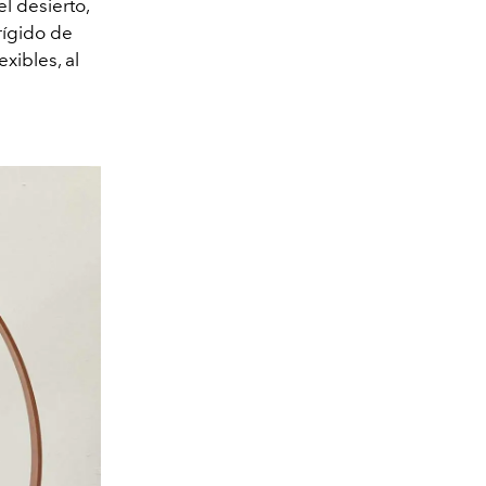
el desierto,
 rígido de
xibles, al