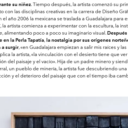
rante su niñez
. Tiempo después, la artista comenzó su pri
 con las disciplinas creativas en la carrera de Diseño Gráf
 el año 2006 la mexicana se traslada a Guadalajara para es
í, la artista comienza a experimentar con la escultura, la inst
e
, alimentando poco a poco su imaginario visual.
Después
 en la Perla Tapatía
,
la nostalgia por sus orígenes norteñ
 a surgir
, «en Guadalajara empiezan a salir mis raíces y la
plica la artista, «la vinculación con el desierto tiene que ver
ón del paisaje y el vacío». Hija de un padre minero y sien
rral, un pueblo de minería, la artista fue descubriendo un
cción y el deterioro del paisaje que con el tiempo iba ca