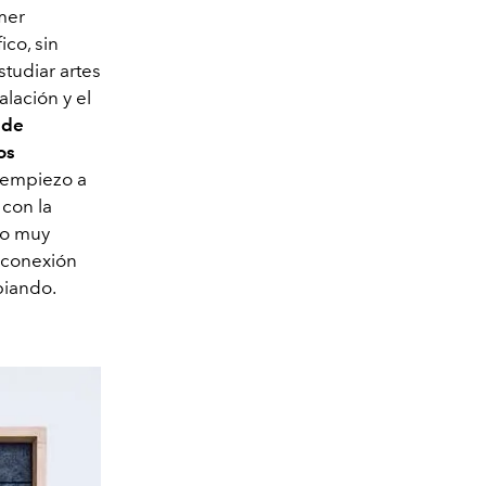
mer
ico, sin
tudiar artes
alación y el
 de
os
s empiezo a
 con la
do muy
a conexión
mbiando.