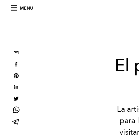
MENU
El 
La ar
para 
visit