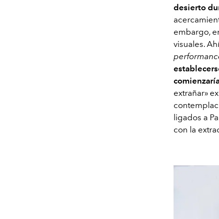
desierto du
acercamiento
embargo, en
visuales. Ah
performanc
establecerse
comienzaría
extrañar» ex
contemplaci
ligados a Pa
con la extra