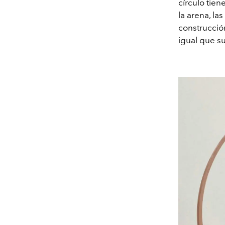
círculo tien
la arena, la
construcció
igual que su