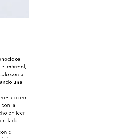
conocidos
,
 el mármol,
culo con el
rando una
teresado en
 con la
cho en leer
inidad».
con el