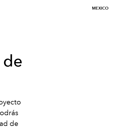
MEXICO
e de
oyecto
podrás
dad de