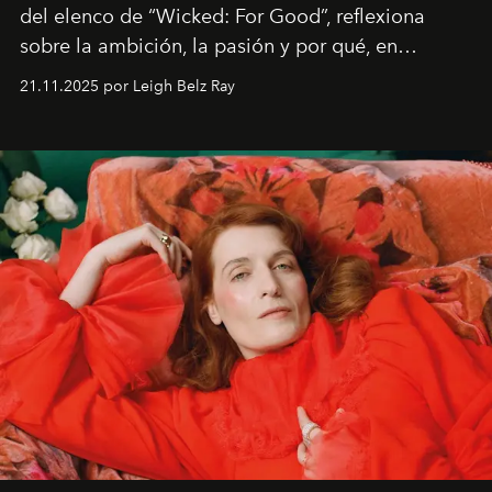
del elenco de “Wicked: For Good”, reflexiona
sobre la ambición, la pasión y por qué, en
ocasiones, la introspección puede esperar. “Es
21.11.2025 por Leigh Belz Ray
liberador interpretar a alguien que afirma: ‘Este es
mi deseo, mi ambición, mi voluntad. No me
importa si no lo entienden’”, confiesa.