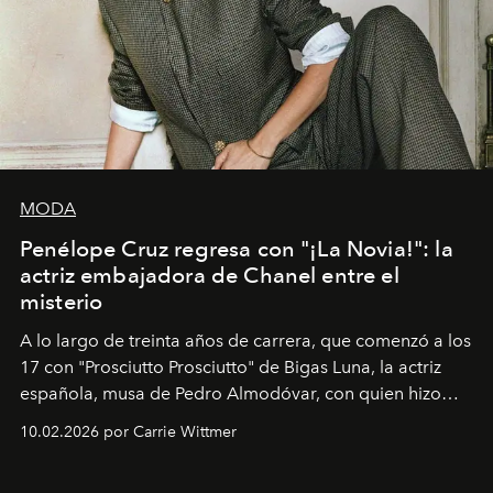
MODA
Penélope Cruz regresa con "¡La Novia!": la
actriz embajadora de Chanel entre el
misterio
A lo largo de treinta años de carrera, que comenzó a los
17 con "Prosciutto Prosciutto" de Bigas Luna, la actriz
española, musa de Pedro Almodóvar, con quien hizo
siete películas y ganadora del Óscar por "Vicky Cristina
10.02.2026 por Carrie Wittmer
Barcelona", ha dividido su tiempo entre Europa y
Estados Unidos. Su nueva película, "¡La novia!", está