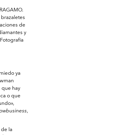
FERRAGAMO.
 brazaletes
taciones de
 diamantes y
Fotografía
 miedo ya
howman
a que hay
ica o que
undo»,
owbusiness
,
 de la