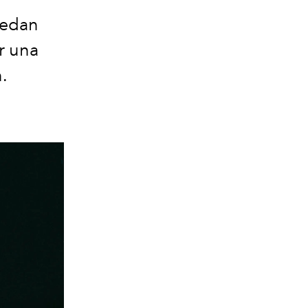
uedan
r
una
.