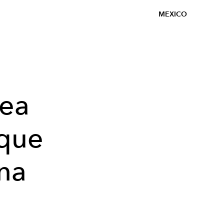
MEXICO
ea
 que
una