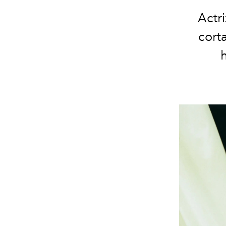
Actri
cort