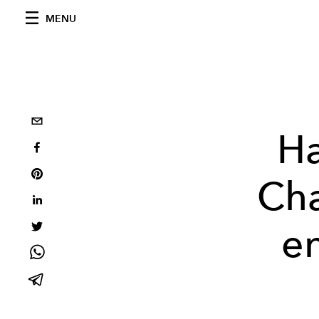
MENU
H
Cha
en