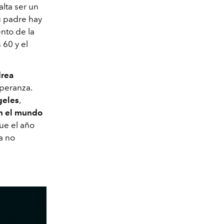
lta ser un
su padre hay
nto de la
 60 y el
rea
speranza.
geles
,
en el mundo
que el año
a no