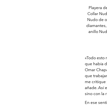
Playera d
Collar Nud
Nudo de or
diamantes, 
anillo Nu
«Todo esto 
que había d
Omar Chapar
que trabaja
me critique
añade. Así 
sino con la 
En ese senti