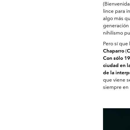
(Bienvenida,
lince para i
algo más que
generación 
nihilismo pu
Pero sí que 
Chaparro
(
C
Con sólo 19
ciudad en l
de la inter
que viene s
siempre en 