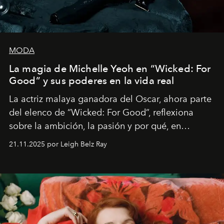
MODA
La magia de Michelle Yeoh en “Wicked: For
Good” y sus poderes en la vida real
La actriz malaya ganadora del Oscar, ahora parte
del elenco de “Wicked: For Good”, reflexiona
sobre la ambición, la pasión y por qué, en
ocasiones, la introspección puede esperar. “Es
21.11.2025 por Leigh Belz Ray
liberador interpretar a alguien que afirma: ‘Este es
mi deseo, mi ambición, mi voluntad. No me
importa si no lo entienden’”, confiesa.