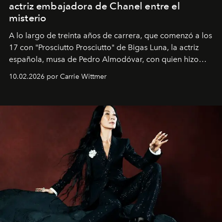
actriz embajadora de Chanel entre el
misterio
A lo largo de treinta años de carrera, que comenzó a los
17 con "Prosciutto Prosciutto" de Bigas Luna, la actriz
española, musa de Pedro Almodóvar, con quien hizo
siete películas y ganadora del Óscar por "Vicky Cristina
10.02.2026 por Carrie Wittmer
Barcelona", ha dividido su tiempo entre Europa y
Estados Unidos. Su nueva película, "¡La novia!", está
dirigida por Maggie Gyllenhaal.