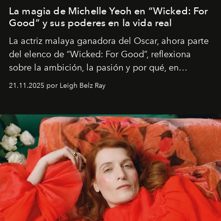
La magia de Michelle Yeoh en “Wicked: For
Good” y sus poderes en la vida real
La actriz malaya ganadora del Oscar, ahora parte
del elenco de “Wicked: For Good”, reflexiona
sobre la ambición, la pasión y por qué, en
ocasiones, la introspección puede esperar. “Es
21.11.2025 por Leigh Belz Ray
liberador interpretar a alguien que afirma: ‘Este es
mi deseo, mi ambición, mi voluntad. No me
importa si no lo entienden’”, confiesa.