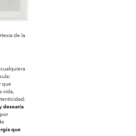
rtesía de la
, cualquiera
sula:
y que
 vida,
tenticidad:
y desearía
 por
de
ergía que