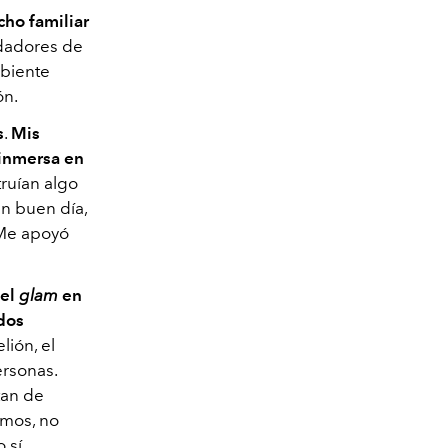
cho familiar
ndadores de
mbiente
ón.
s
.
Mis
 inmersa en
truían algo
un buen día,
 Me apoyó
 el
glam
en
 dos
lión, el
ersonas.
tan de
emos, no
 sí