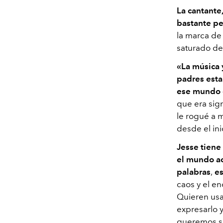
La cantante
bastante pe
la marca d
saturado de 
«
La música 
padres est
ese mundo 
que era sign
le rogué a 
desde el ini
Jesse tiene
el mundo ac
palabras
,
es
caos y el e
Quieren usa
expresarlo y
queremos se