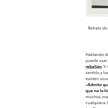
Retrato de 
Hablando de
puede usar 
rebelión
. Y
sentirlo y l
existen usu
«
Admito que
que no lo h
muchos, male
cualquiera.