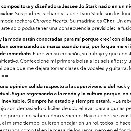
, compositora y diseñadora Jessee Jo Stark nació en un ni
culiar
. Sus padres, Richard y Laurie Lynn Stark, son los fu
e moda rockera
Chrome Hearts
; Su madrina es
Cher
. Un a
arte solo podía tener una consecuencia previsible: la fusi
y la moda están conectadas
para mí porque crecí con ella
aban comenzando su marca cuando nací
,
por lo que me vi
de inmediato
. Pude ver su creación, su trabajo y que cons
ificativo. Confeccioné mi primera bolsa a los seis años; y, 
mi papá que me dejara tomar clases de vocales y guitarra.
cio
»
.
 una opinión sólida respecto a la
supervivencia del rock y
tual. Sigue regresando a la moda y la cultura porque, en
 inevitable
.
Siempre ha estado y siempre estará
.
«
La rebe
nojo son demasiado difíciles de sobrellevar para algunas p
rlo porque no saben cómo vencerlo. Hay quienes se asus
, al mismo tiempo, quieren encajar en un rol, todos lo hac
ntarnos como tal en la mesa de los raros, pero en el fondo