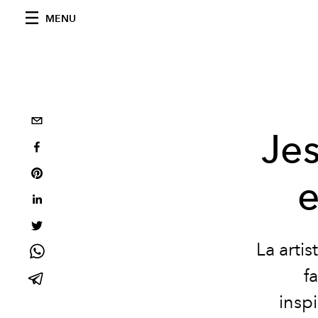
MENU
Jes
e
La arti
f
insp