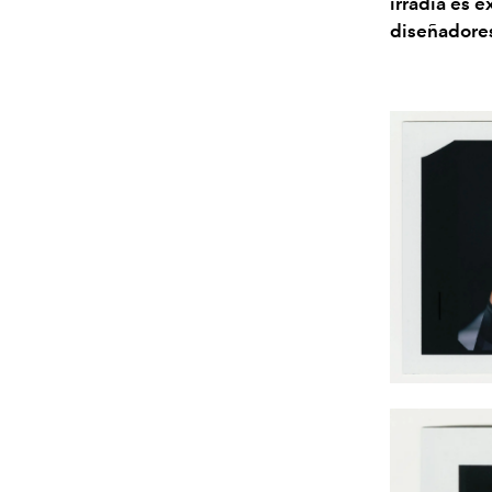
irradia es 
diseñadores