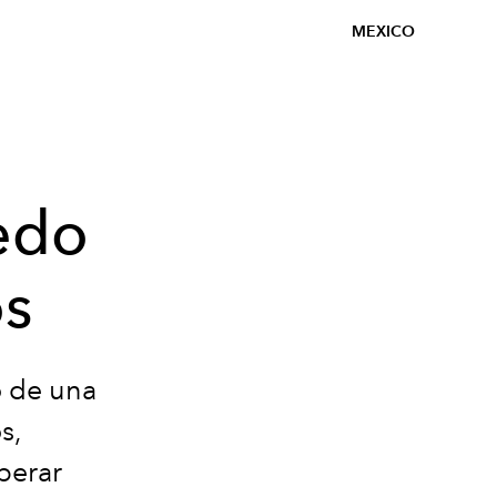
MEXICO
iedo
os
o de una
s,
perar