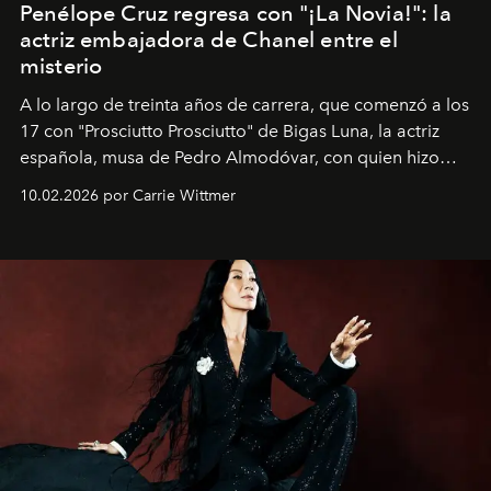
Penélope Cruz regresa con "¡La Novia!": la
actriz embajadora de Chanel entre el
misterio
A lo largo de treinta años de carrera, que comenzó a los
17 con "Prosciutto Prosciutto" de Bigas Luna, la actriz
española, musa de Pedro Almodóvar, con quien hizo
siete películas y ganadora del Óscar por "Vicky Cristina
10.02.2026 por Carrie Wittmer
Barcelona", ha dividido su tiempo entre Europa y
Estados Unidos. Su nueva película, "¡La novia!", está
dirigida por Maggie Gyllenhaal.