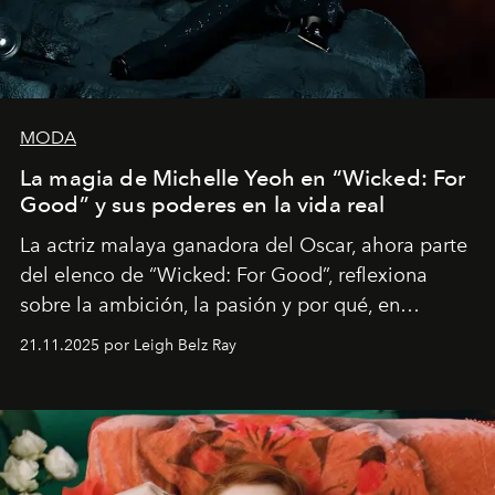
MODA
La magia de Michelle Yeoh en “Wicked: For
Good” y sus poderes en la vida real
La actriz malaya ganadora del Oscar, ahora parte
del elenco de “Wicked: For Good”, reflexiona
sobre la ambición, la pasión y por qué, en
ocasiones, la introspección puede esperar. “Es
21.11.2025 por Leigh Belz Ray
liberador interpretar a alguien que afirma: ‘Este es
mi deseo, mi ambición, mi voluntad. No me
importa si no lo entienden’”, confiesa.