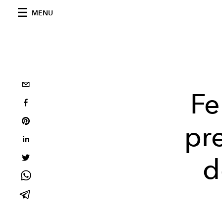
MENU
Fe
pr
d