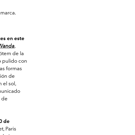
 marca.
es en este
Wanda
,
tótem de la
o pulido con
las formas
sión de
el sol,
omunicado
e de
0 de
, Paris