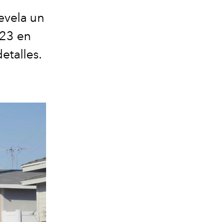
evela un
023 en
etalles.