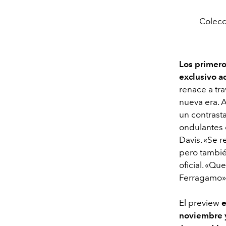
Colecc
Los primero
exclusivo a
renace a tra
nueva era. 
un contrasta
ondulantes d
Davis. «Se r
pero tambié
oficial. «Qu
Ferragamo»
El preview
e
noviembre y