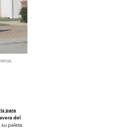
marca.
is para
avera del
: su paleta