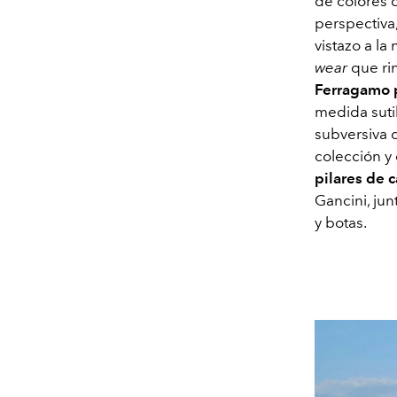
de colores q
perspectiva,
vistazo a la
wear
que ri
Ferragamo 
medida suti
subversiva 
colección y 
pilares de 
Gancini, jun
y botas.