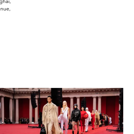
ghai,
enue,