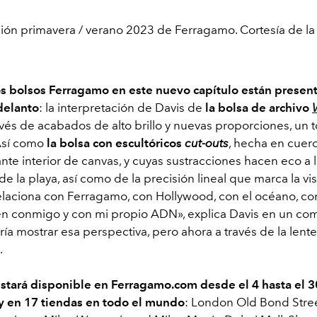
ión primavera / verano 2023 de Ferragamo. Cortesía de la
s bolsos Ferragamo en este nuevo capítulo están present
delanto
: la interpretación de Davis de
la bolsa de archivo
vés de acabados de alto brillo y nuevas proporciones, un 
Así como
la bolsa con escultóricos
cut-outs
, hecha en cuer
nte interior de canvas, y cuyas sustracciones hacen eco a 
e la playa, así como de la precisión lineal que marca la vi
elaciona con Ferragamo, con Hollywood, con el océano, con 
n conmigo y con mi propio ADN», explica Davis en un c
ería mostrar esa perspectiva, pero ahora a través de la lent
.
stará disponible en Ferragamo.com desde el 4 hasta el 3
 en 17 tiendas en todo el mundo
: London Old Bond Street