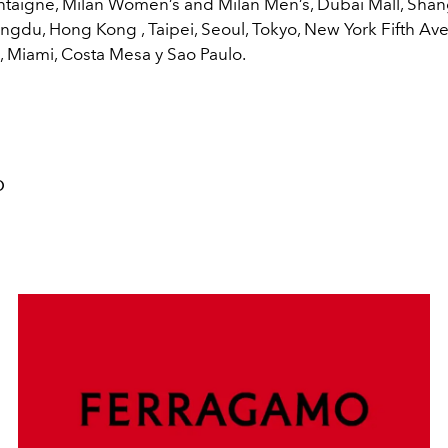
aigne, Milan Women’s and Milan Men’s, Dubai Mall, Shan
engdu, Hong Kong , Taipei, Seoul, Tokyo, New York Fifth Av
s, Miami, Costa Mesa y Sao Paulo.
O