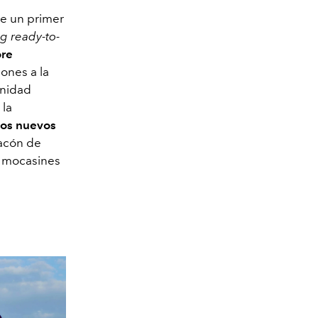
ce un primer
ng ready-to-
ore
lones a la
inidad
 la
los nuevos
tacón de
e mocasines