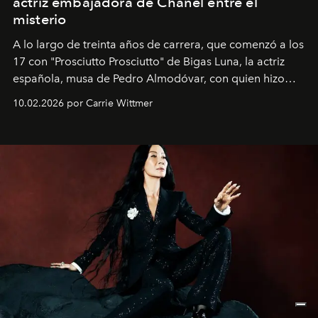
actriz embajadora de Chanel entre el
misterio
A lo largo de treinta años de carrera, que comenzó a los
17 con "Prosciutto Prosciutto" de Bigas Luna, la actriz
española, musa de Pedro Almodóvar, con quien hizo
siete películas y ganadora del Óscar por "Vicky Cristina
10.02.2026 por Carrie Wittmer
Barcelona", ha dividido su tiempo entre Europa y
Estados Unidos. Su nueva película, "¡La novia!", está
dirigida por Maggie Gyllenhaal.