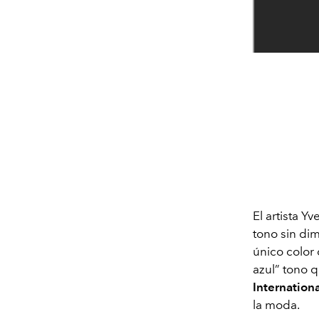
El artista Y
tono sin dim
único color 
azul” tono 
Internation
la moda.