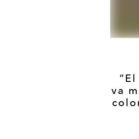
“El
va m
colo