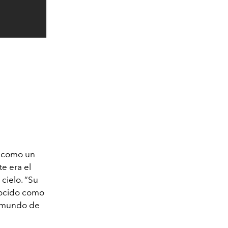
l, como un
te era el
 cielo. “Su
nocido como
l mundo de