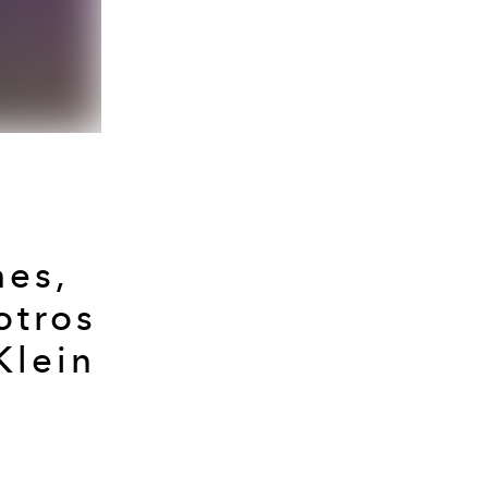
nes,
otros
Klein