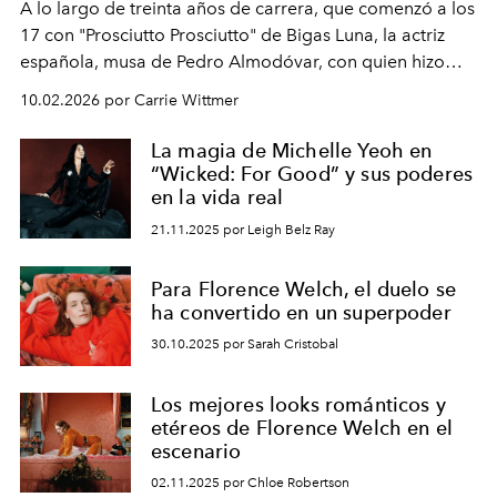
A lo largo de treinta años de carrera, que comenzó a los
17 con "Prosciutto Prosciutto" de Bigas Luna, la actriz
española, musa de Pedro Almodóvar, con quien hizo
siete películas y ganadora del Óscar por "Vicky Cristina
10.02.2026 por Carrie Wittmer
Barcelona", ha dividido su tiempo entre Europa y
Estados Unidos. Su nueva película, "¡La novia!", está
La magia de Michelle Yeoh en
dirigida por Maggie Gyllenhaal.
“Wicked: For Good” y sus poderes
en la vida real
21.11.2025 por Leigh Belz Ray
Para Florence Welch, el duelo se
ha convertido en un superpoder
30.10.2025 por Sarah Cristobal
Los mejores looks románticos y
etéreos de Florence Welch en el
escenario
02.11.2025 por Chloe Robertson