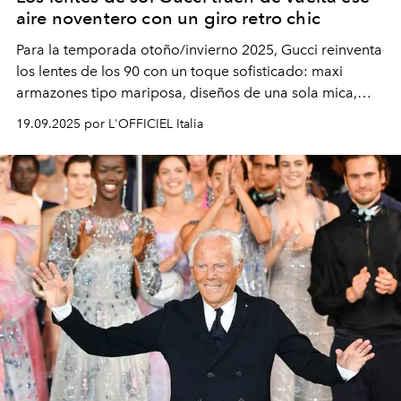
aire noventero con un giro retro chic
Para la temporada otoño/invierno 2025, Gucci reinventa
los lentes de los 90 con un toque sofisticado: maxi
armazones tipo mariposa, diseños de una sola mica,
modelos metálicos ovalados con vibra vintage y
19.09.2025 por L'OFFICIEL Italia
elegantes monturas de acetato graduadas. ¿El detalle
que nunca pierde vigencia? La icónica doble G.