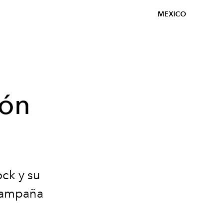
MEXICO
ión
ock y su
 campaña