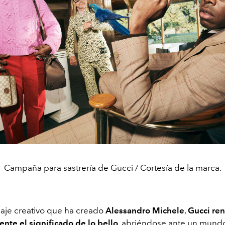
Campaña para sastrería de Gucci / Cortesía de la marca.
guaje creativo que ha creado
Alessandro Michele
,
Gucci
re
nte el significado de lo bello
, abriéndose ante un mund