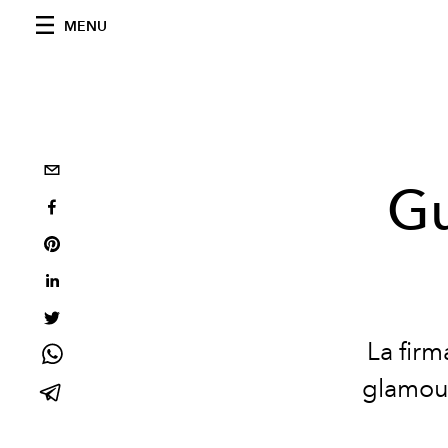
MENU
Gu
La firm
glamour