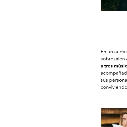
En un audaz
sobresalen 
a tres músi
acompañado
sus personal
conviviendo 