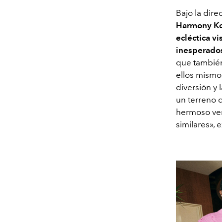
Bajo la dire
Harmony Ko
ecléctica vi
inesperado
que también
ellos mismos
diversión y
un terreno 
hermoso ver
similares», e