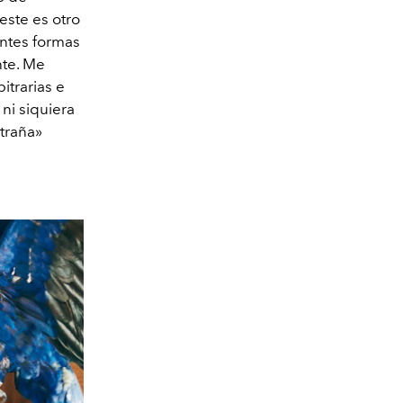
este es otro
entes formas
nte. Me
itrarias e
 ni siquiera
traña»