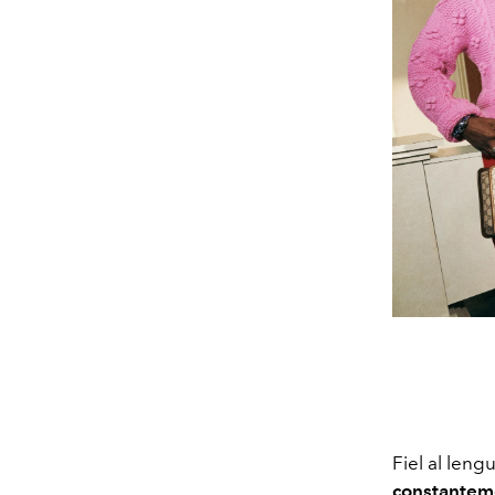
Fiel al len
constanteme