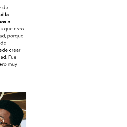
z de
d la
ños e
es que creo
dad, porque
 de
uede crear
ad. Fue
pero muy