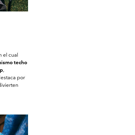
 el cual
mismo techo
op
,
 destaca por
divierten