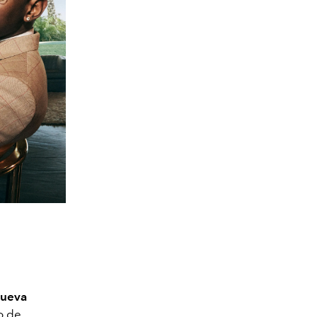
nueva
o de