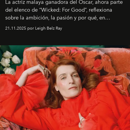
La actriz malaya ganadora del Oscar, ahora parte
del elenco de “Wicked: For Good”, reflexiona
sobre la ambición, la pasión y por qué, en
ocasiones, la introspección puede esperar. “Es
21.11.2025 por Leigh Belz Ray
liberador interpretar a alguien que afirma: ‘Este es
mi deseo, mi ambición, mi voluntad. No me
importa si no lo entienden’”, confiesa.