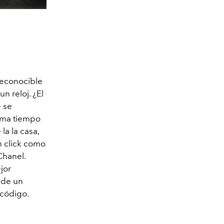
reconocible
n reloj. ¿El
e se
Toma tiempo
la la casa,
n click como
Chanel.
jor
 de un
 código.