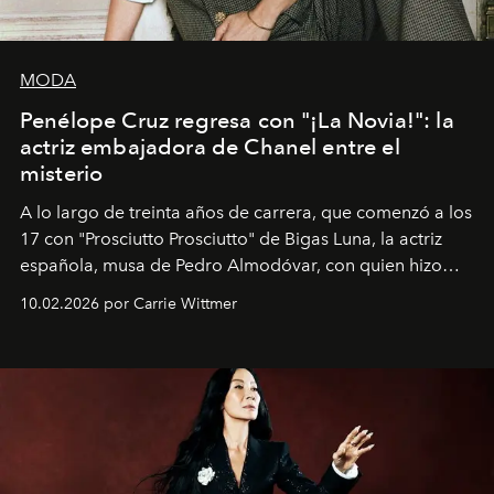
MODA
Penélope Cruz regresa con "¡La Novia!": la
actriz embajadora de Chanel entre el
misterio
A lo largo de treinta años de carrera, que comenzó a los
17 con "Prosciutto Prosciutto" de Bigas Luna, la actriz
española, musa de Pedro Almodóvar, con quien hizo
siete películas y ganadora del Óscar por "Vicky Cristina
10.02.2026 por Carrie Wittmer
Barcelona", ha dividido su tiempo entre Europa y
Estados Unidos. Su nueva película, "¡La novia!", está
dirigida por Maggie Gyllenhaal.