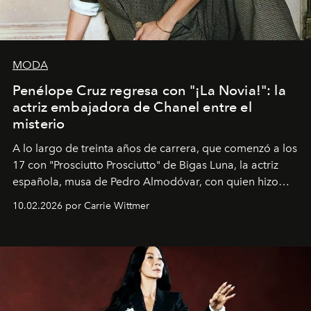
MODA
Penélope Cruz regresa con "¡La Novia!": la
actriz embajadora de Chanel entre el
misterio
A lo largo de treinta años de carrera, que comenzó a los
17 con "Prosciutto Prosciutto" de Bigas Luna, la actriz
española, musa de Pedro Almodóvar, con quien hizo
siete películas y ganadora del Óscar por "Vicky Cristina
10.02.2026 por Carrie Wittmer
Barcelona", ha dividido su tiempo entre Europa y
Estados Unidos. Su nueva película, "¡La novia!", está
dirigida por Maggie Gyllenhaal.