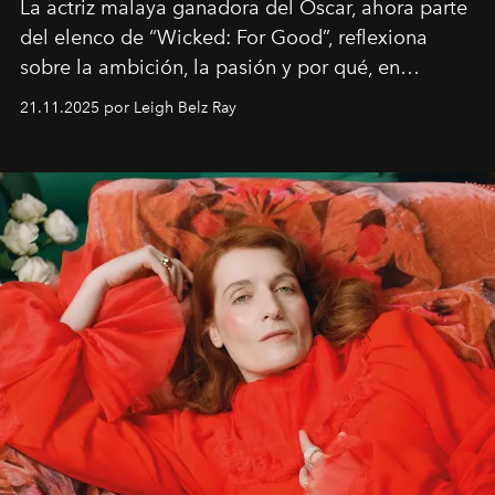
La actriz malaya ganadora del Oscar, ahora parte
del elenco de “Wicked: For Good”, reflexiona
sobre la ambición, la pasión y por qué, en
ocasiones, la introspección puede esperar. “Es
21.11.2025 por Leigh Belz Ray
liberador interpretar a alguien que afirma: ‘Este es
mi deseo, mi ambición, mi voluntad. No me
importa si no lo entienden’”, confiesa.