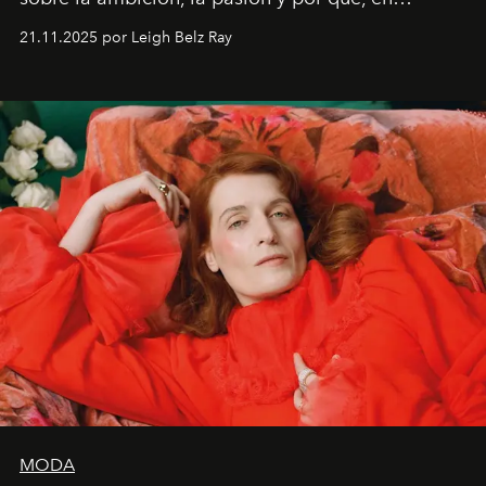
ocasiones, la introspección puede esperar. “Es
21.11.2025 por Leigh Belz Ray
liberador interpretar a alguien que afirma: ‘Este es
mi deseo, mi ambición, mi voluntad. No me
importa si no lo entienden’”, confiesa.
MODA