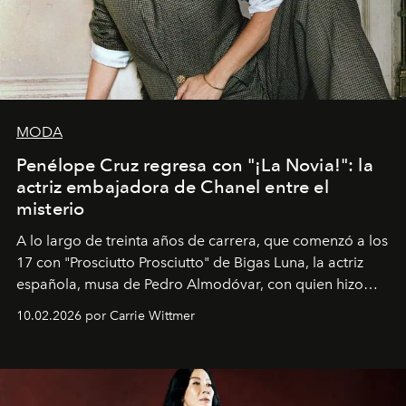
MODA
Penélope Cruz regresa con "¡La Novia!": la
actriz embajadora de Chanel entre el
misterio
A lo largo de treinta años de carrera, que comenzó a los
17 con "Prosciutto Prosciutto" de Bigas Luna, la actriz
española, musa de Pedro Almodóvar, con quien hizo
siete películas y ganadora del Óscar por "Vicky Cristina
10.02.2026 por Carrie Wittmer
Barcelona", ha dividido su tiempo entre Europa y
Estados Unidos. Su nueva película, "¡La novia!", está
dirigida por Maggie Gyllenhaal.