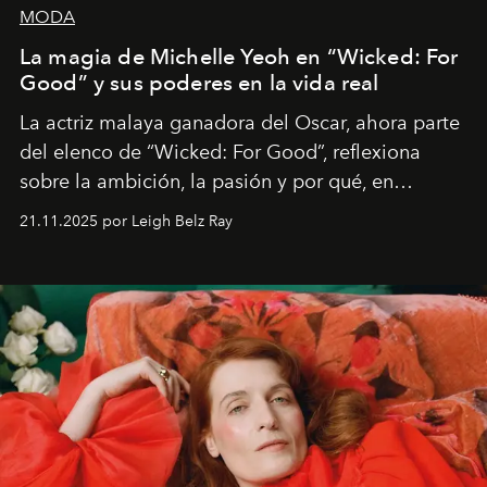
MODA
La magia de Michelle Yeoh en “Wicked: For
Good” y sus poderes en la vida real
La actriz malaya ganadora del Oscar, ahora parte
del elenco de “Wicked: For Good”, reflexiona
sobre la ambición, la pasión y por qué, en
ocasiones, la introspección puede esperar. “Es
21.11.2025 por Leigh Belz Ray
liberador interpretar a alguien que afirma: ‘Este es
mi deseo, mi ambición, mi voluntad. No me
importa si no lo entienden’”, confiesa.