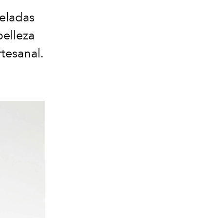
celadas
elleza
rtesanal.