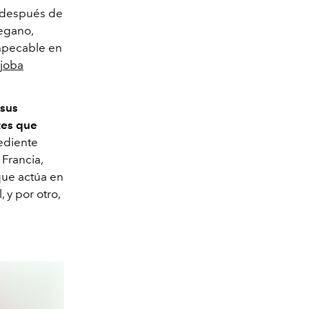
a después de
vegano,
impecable en
ojoba
 sus
tes que
rediente
Francia,
que actúa en
, y por otro,