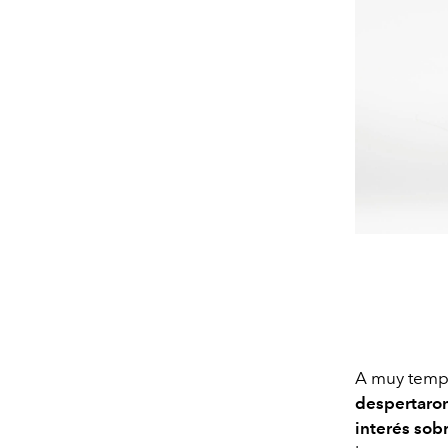
A muy temp
despertaron
interés sob