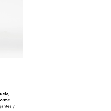
uela,
norme
egantes y