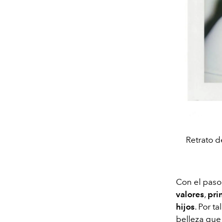
Retrato d
Con el paso
valores
,
pri
hijos
. Por t
belleza que 