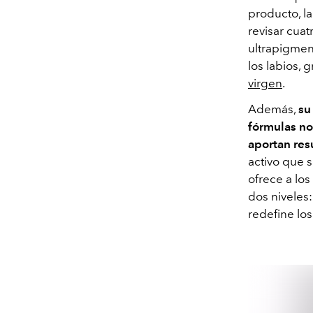
producto, l
revisar cuat
ultrapigmen
los labios, 
virgen
.
Además,
su
fórmulas no
aportan re
activo que 
ofrece a lo
dos niveles:
redefine los