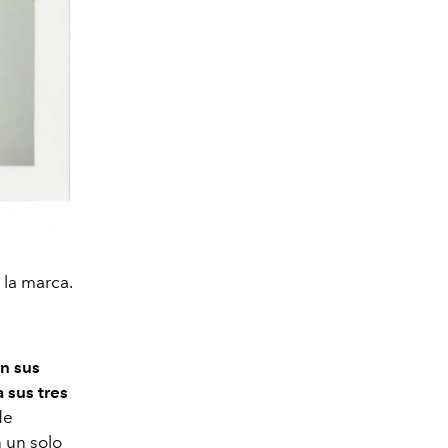
 la marca.
n sus
 sus tres
de
n un solo