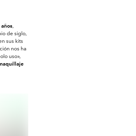
e años
,
io de siglo,
n sus kits
ación nos ha
olo uso»,
maquillaje