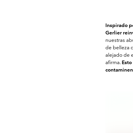
Inspirado p
Gerlier rei
nuestras abu
de belleza q
alejado de e
afirma.
Esto
contaminen 