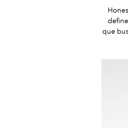
Honest
defin
que busc