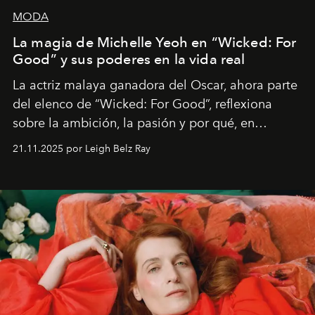
MODA
La magia de Michelle Yeoh en “Wicked: For
Good” y sus poderes en la vida real
La actriz malaya ganadora del Oscar, ahora parte
del elenco de “Wicked: For Good”, reflexiona
sobre la ambición, la pasión y por qué, en
ocasiones, la introspección puede esperar. “Es
21.11.2025 por Leigh Belz Ray
liberador interpretar a alguien que afirma: ‘Este es
mi deseo, mi ambición, mi voluntad. No me
importa si no lo entienden’”, confiesa.