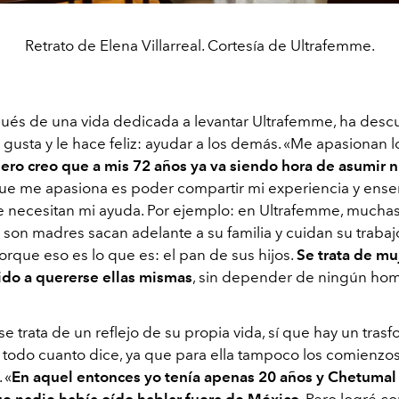
Retrato de Elena Villarreal. Cortesía de Ultrafemme.
ués de una vida dedicada a levantar Ultrafemme, ha descu
e gusta y le hace feliz: ayudar a los demás.
«
Me apasionan l
ero creo que a mis 72 años ya va siendo hora de asumir 
que me apasiona es poder compartir mi experiencia y enseñ
 necesitan mi ayuda. Por ejemplo: en Ultrafemme, mucha
son madres sacan adelante a su familia y cuidan su trabaj
orque eso es lo que es: el pan de sus hijos.
Se trata de mu
do a quererse ellas mismas
, sin depender de ningún hom
 trata de un reflejo de su propia vida, sí que hay un tras
 todo cuanto dice, ya que para ella tampoco los comienzo
.
«
En aquel entonces yo tenía apenas 20 años y Chetumal
ue nadie había oído hablar fuera de México
. Pero logré c