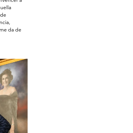
uella
 de
ncia,
emme da de