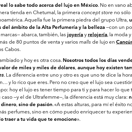
real lo sabe todo acerca del lujo en México
. No en vano a
mera tienda en Chetumal, la primera
concept store
no sólo
noamérica. Aquella fue la primera piedra del grupo Ultra,
u
del ámbito de la Alta Perfumería y la belleza
—con un por
marcas— abarca, también, las
joyería
y
relojería
, la moda y
 más de 80 puntos de venta y varios
malls
de lujo en
Cancú
os Cabos.
cambiado y hoy es otra cosa.
Nosotros todos los días ven
valor de miles y miles de dólares
,
aunque hoy existen tam
es
. La diferencia entre uno y otro es que uno te dice la hor
n… y lo rico que eres. Pero no creo que el lujo sea cuestió
po: hoy el lujo es tener tiempo para ti y para hacer lo que 
u caso —y el de Ultrafemme—, la diferencia está muy clara:
n
 dinero
,
sino de pasión
.
«
A estas alturas, para mí el éxito n
ás perfumes, sino en cómo puedo enriquecer tu experien
 traer a tu vida que te emocione
».