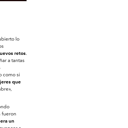
bierto lo
os
nuevos retos
.
ar a tantas
s
o como si
jeres que
bre»,
fondo
s fueron
 era un
onvencer a