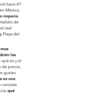
brió hace 47
 en México,
n imperio
tafolio de
 el
real
n
, Playa del
demos
bién los
a qué es y el
n de precio,
te gusta»,
o es una
o consiste
cia,
qué