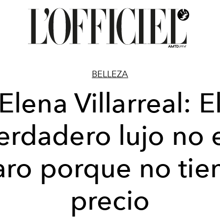
BELLEZA
Elena Villarreal: E
erdadero lujo no 
aro porque no tie
precio