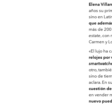
Elena Villar
años su pri
sino en Lati
que además 
más de 200 
estate
, con
Carmen y L
«
El lujo ha 
relojes por 
smartwatch
otro, tambié
sino de tiem
aclara. En s
cuestión de
en vender m
nuevo puedo