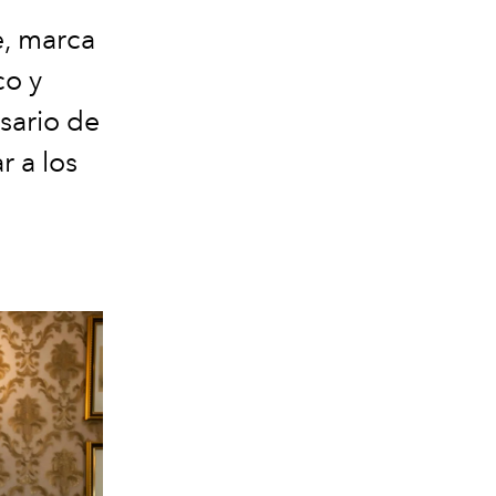
e, marca
co y
sario de
r a los