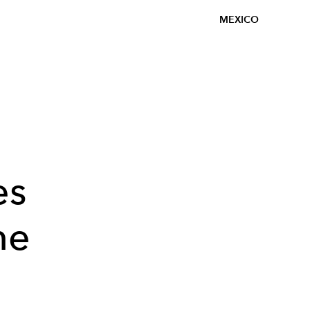
MEXICO
l
es
ne