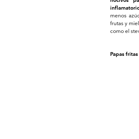
nocivos p
inflamatori
menos azúc
frutas y mie
como el ste
Papas fritas