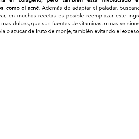
ara el colágeno, pero también está involucrado e
os, como el acné
. Además de adaptar el paladar, buscan
ar, en muchas recetas es posible reemplazar este ingr
l más dulces, que son fuentes de vitaminas, o más version
via o azúcar de fruto de monje, también evitando el exceso