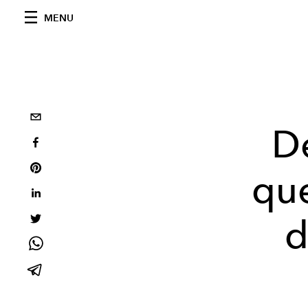
MENU
D
que
d