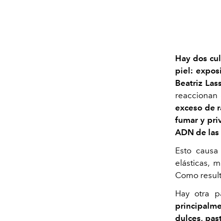
Hay dos cul
piel: expos
Beatriz Las
reaccionan 
exceso de r
fumar y pri
ADN de las 
Esto causa
elásticas, 
Como result
Hay otra p
principalme
dulces, pas