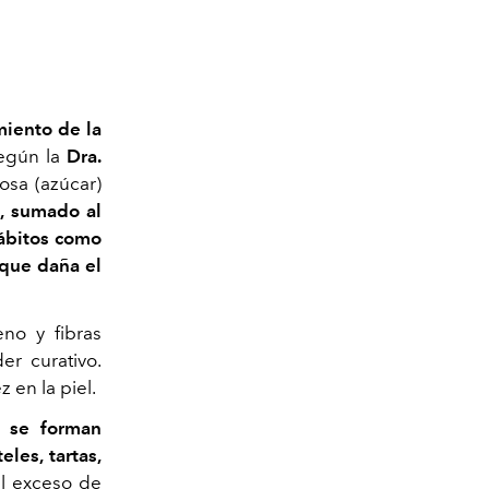
miento de la
Según la
Dra.
osa (azúcar)
e, sumado al
hábitos como
 que daña el
no y fibras
er curativo.
 en la piel.
E se forman
les, tartas,
el exceso de