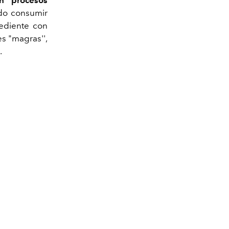
n procesos
do consumir
ediente con
es "magras'',
.