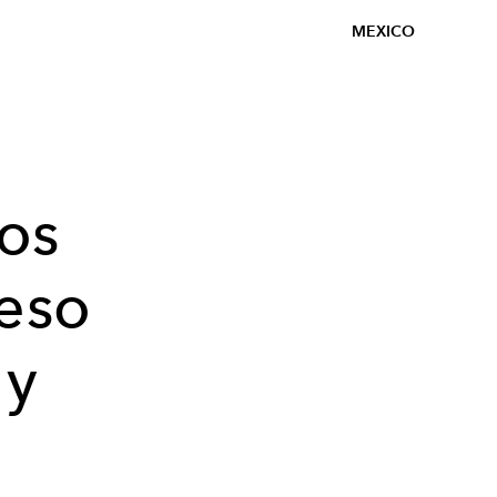
MEXICO
os
ceso
 y