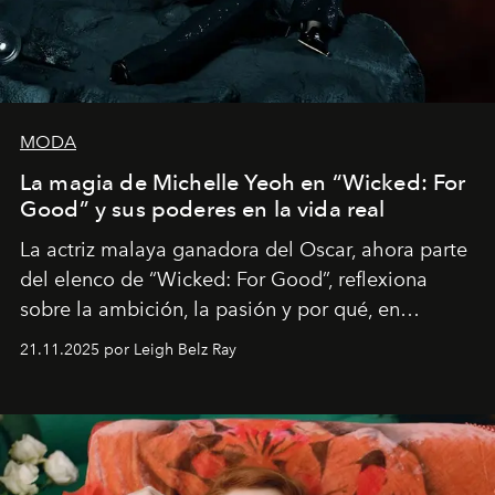
MODA
La magia de Michelle Yeoh en “Wicked: For
Good” y sus poderes en la vida real
La actriz malaya ganadora del Oscar, ahora parte
del elenco de “Wicked: For Good”, reflexiona
sobre la ambición, la pasión y por qué, en
ocasiones, la introspección puede esperar. “Es
21.11.2025 por Leigh Belz Ray
liberador interpretar a alguien que afirma: ‘Este es
mi deseo, mi ambición, mi voluntad. No me
importa si no lo entienden’”, confiesa.