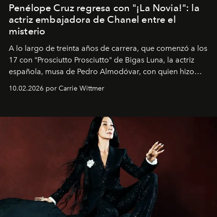
Penélope Cruz regresa con "¡La Novia!": la
actriz embajadora de Chanel entre el
misterio
A lo largo de treinta años de carrera, que comenzó a los
17 con "Prosciutto Prosciutto" de Bigas Luna, la actriz
española, musa de Pedro Almodóvar, con quien hizo
siete películas y ganadora del Óscar por "Vicky Cristina
10.02.2026 por Carrie Wittmer
Barcelona", ha dividido su tiempo entre Europa y
Estados Unidos. Su nueva película, "¡La novia!", está
dirigida por Maggie Gyllenhaal.