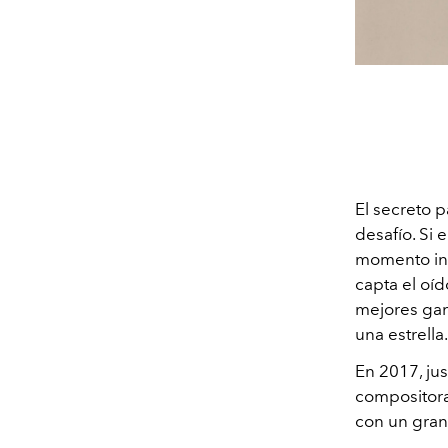
El secreto 
desafío. Si 
momento inn
capta el oí
mejores gan
una estrella.
En 2017, jus
compositora
con un gran 