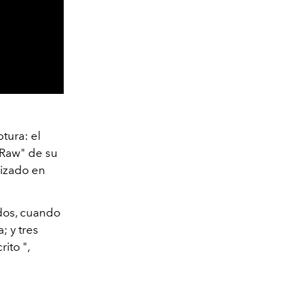
tura: el
 "Raw" de su
rizado en
; dos, cuando
 y tres
ito ",