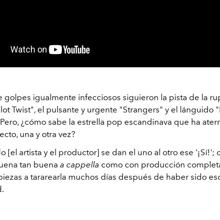
 golpes igualmente infecciosos siguieron la pista de la rup
ot Twist", el pulsante y urgente "Strangers" y el lánguido
 Pero, ¿cómo sabe la estrella pop escandinava que ha ater
cto, una y otra vez?
 [el artista y el productor] se dan el uno al otro ese '¡Sí!'
suena tan buena
a cappella
como con producción completa;
ezas a tararearla muchos días después de haber sido escr
d.