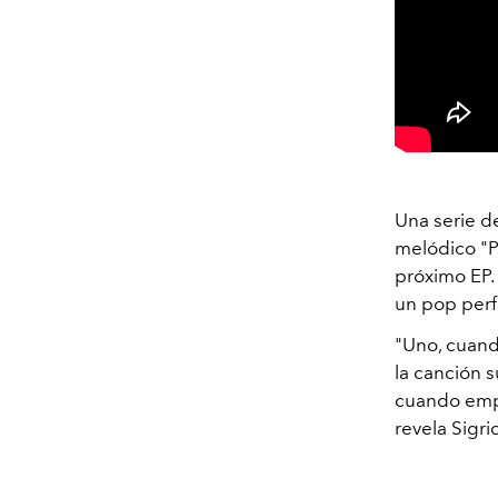
Una serie de
melódico "Pl
próximo EP.
un pop perfe
"Uno, cuando
la canción 
cuando empi
revela Sigri