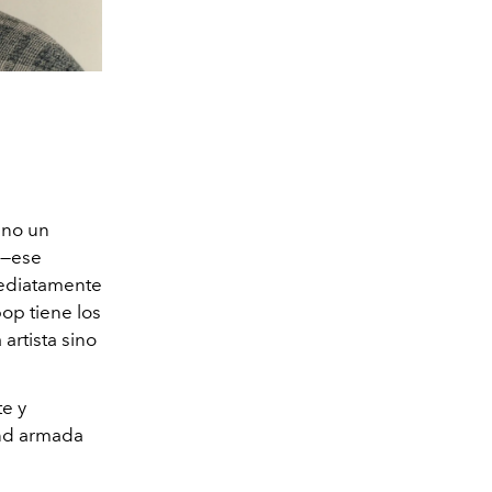
ino un
 —ese
mediatamente
op tiene los
artista sino
te y
und armada