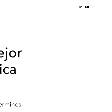
MEXICO
ejor
ica
termines