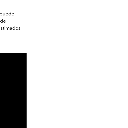
 puede
 de
bestimados