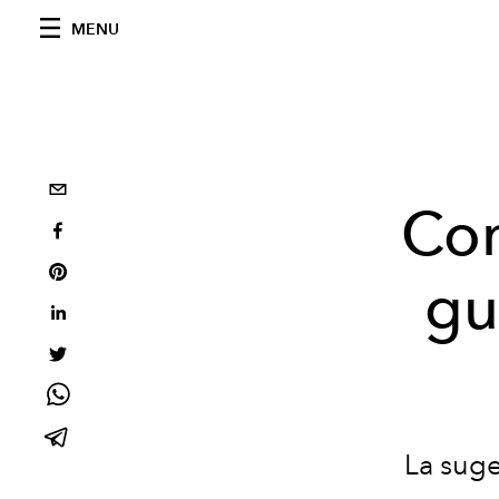
MENU
Con
gu
La suge