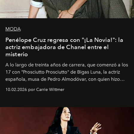
MODA
Penélope Cruz regresa con "¡La Novia!": la
actriz embajadora de Chanel entre el
misterio
A lo largo de treinta años de carrera, que comenzó a los
17 con "Prosciutto Prosciutto" de Bigas Luna, la actriz
española, musa de Pedro Almodóvar, con quien hizo
siete películas y ganadora del Óscar por "Vicky Cristina
10.02.2026 por Carrie Wittmer
Barcelona", ha dividido su tiempo entre Europa y
Estados Unidos. Su nueva película, "¡La novia!", está
dirigida por Maggie Gyllenhaal.