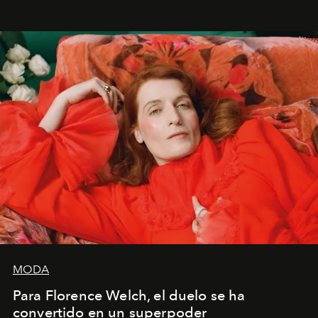
liberador interpretar a alguien que afirma: ‘Este es
mi deseo, mi ambición, mi voluntad. No me
importa si no lo entienden’”, confiesa.
MODA
Para Florence Welch, el duelo se ha
convertido en un superpoder