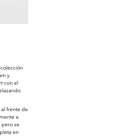
 colección
am y
rt
con el
relazando
 al frente de
amente a
, pero se
pleta en