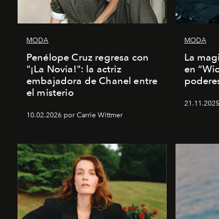
MODA
MODA
Penélope Cruz regresa con
La magi
"¡La Novia!": la actriz
en “Wic
embajadora de Chanel entre
poderes
el misterio
21.11.2025
10.02.2026 por Carrie Wittmer