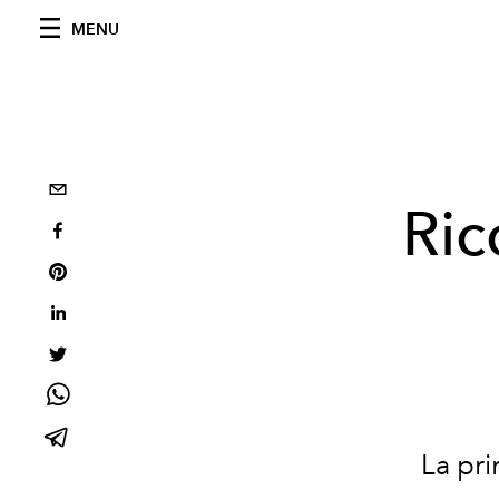
MENU
Ric
La pri