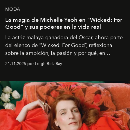
MODA
La magia de Michelle Yeoh en “Wicked: For
Good” y sus poderes en la vida real
La actriz malaya ganadora del Oscar, ahora parte
del elenco de “Wicked: For Good”, reflexiona
sobre la ambición, la pasión y por qué, en
ocasiones, la introspección puede esperar. “Es
21.11.2025 por Leigh Belz Ray
liberador interpretar a alguien que afirma: ‘Este es
mi deseo, mi ambición, mi voluntad. No me
importa si no lo entienden’”, confiesa.