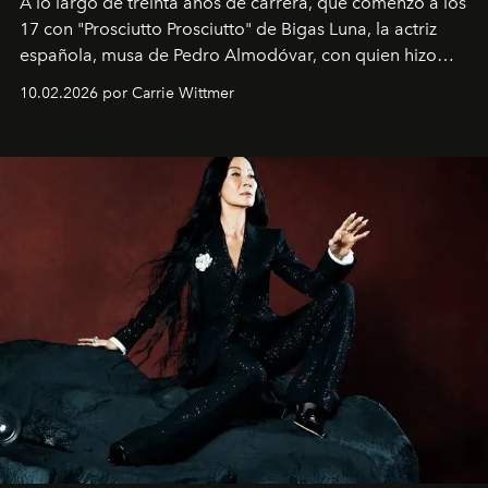
A lo largo de treinta años de carrera, que comenzó a los
17 con "Prosciutto Prosciutto" de Bigas Luna, la actriz
española, musa de Pedro Almodóvar, con quien hizo
siete películas y ganadora del Óscar por "Vicky Cristina
10.02.2026 por Carrie Wittmer
Barcelona", ha dividido su tiempo entre Europa y
Estados Unidos. Su nueva película, "¡La novia!", está
dirigida por Maggie Gyllenhaal.