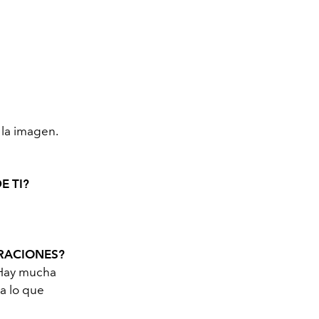
 la imagen.
E TI?
ERACIONES?
 ¡Hay mucha
 a lo que