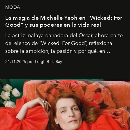
MODA
La magia de Michelle Yeoh en “Wicked: For
Good” y sus poderes en la vida real
La actriz malaya ganadora del Oscar, ahora parte
del elenco de “Wicked: For Good”, reflexiona
sobre la ambición, la pasión y por qué, en
ocasiones, la introspección puede esperar. “Es
21.11.2025 por Leigh Belz Ray
liberador interpretar a alguien que afirma: ‘Este es
mi deseo, mi ambición, mi voluntad. No me
importa si no lo entienden’”, confiesa.