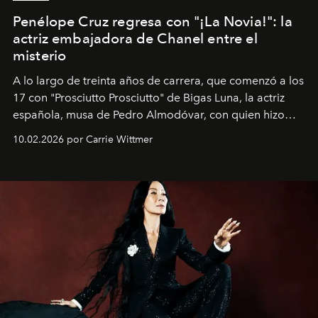
Penélope Cruz regresa con "¡La Novia!": la
actriz embajadora de Chanel entre el
misterio
A lo largo de treinta años de carrera, que comenzó a los
17 con "Prosciutto Prosciutto" de Bigas Luna, la actriz
española, musa de Pedro Almodóvar, con quien hizo
siete películas y ganadora del Óscar por "Vicky Cristina
10.02.2026 por Carrie Wittmer
Barcelona", ha dividido su tiempo entre Europa y
Estados Unidos. Su nueva película, "¡La novia!", está
dirigida por Maggie Gyllenhaal.