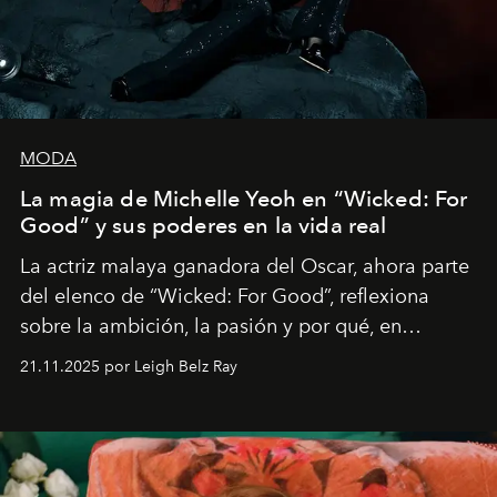
MODA
La magia de Michelle Yeoh en “Wicked: For
Good” y sus poderes en la vida real
La actriz malaya ganadora del Oscar, ahora parte
del elenco de “Wicked: For Good”, reflexiona
sobre la ambición, la pasión y por qué, en
ocasiones, la introspección puede esperar. “Es
21.11.2025 por Leigh Belz Ray
liberador interpretar a alguien que afirma: ‘Este es
mi deseo, mi ambición, mi voluntad. No me
importa si no lo entienden’”, confiesa.