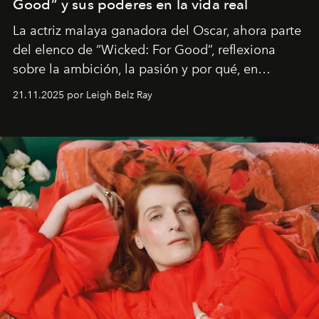
Good” y sus poderes en la vida real
La actriz malaya ganadora del Oscar, ahora parte
del elenco de “Wicked: For Good”, reflexiona
sobre la ambición, la pasión y por qué, en
ocasiones, la introspección puede esperar. “Es
21.11.2025 por Leigh Belz Ray
liberador interpretar a alguien que afirma: ‘Este es
mi deseo, mi ambición, mi voluntad. No me
importa si no lo entienden’”, confiesa.