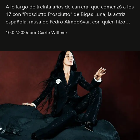
A lo largo de treinta años de carrera, que comenzó a los
17 con "Prosciutto Prosciutto" de Bigas Luna, la actriz
española, musa de Pedro Almodóvar, con quien hizo
siete películas y ganadora del Óscar por "Vicky Cristina
10.02.2026 por Carrie Wittmer
Barcelona", ha dividido su tiempo entre Europa y
Estados Unidos. Su nueva película, "¡La novia!", está
dirigida por Maggie Gyllenhaal.