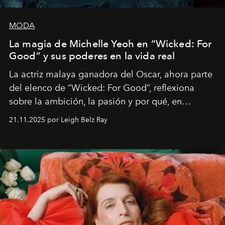
MODA
La magia de Michelle Yeoh en “Wicked: For
Good” y sus poderes en la vida real
La actriz malaya ganadora del Oscar, ahora parte
del elenco de “Wicked: For Good”, reflexiona
sobre la ambición, la pasión y por qué, en
ocasiones, la introspección puede esperar. “Es
21.11.2025 por Leigh Belz Ray
liberador interpretar a alguien que afirma: ‘Este es
mi deseo, mi ambición, mi voluntad. No me
importa si no lo entienden’”, confiesa.