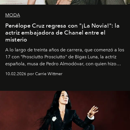
MODA
Penélope Cruz regresa con "¡La Novia!": la
actriz embajadora de Chanel entre el
misterio
A lo largo de treinta años de carrera, que comenzó a los
17 con "Prosciutto Prosciutto" de Bigas Luna, la actriz
española, musa de Pedro Almodóvar, con quien hizo
siete películas y ganadora del Óscar por "Vicky Cristina
10.02.2026 por Carrie Wittmer
Barcelona", ha dividido su tiempo entre Europa y
Estados Unidos. Su nueva película, "¡La novia!", está
dirigida por Maggie Gyllenhaal.