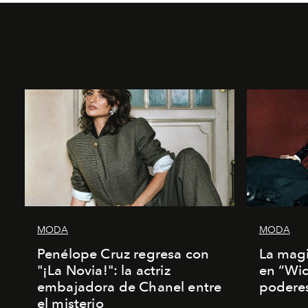
MODA
MODA
Penélope Cruz regresa con
La magi
"¡La Novia!": la actriz
en “Wic
embajadora de Chanel entre
poderes
el misterio