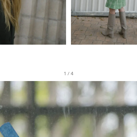
1
/
4