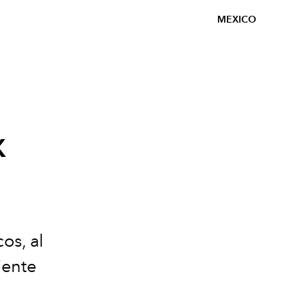
MEXICO
x
os, al
iente