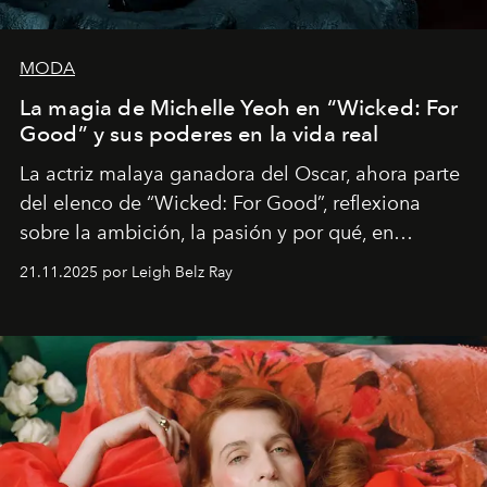
MODA
La magia de Michelle Yeoh en “Wicked: For
Good” y sus poderes en la vida real
La actriz malaya ganadora del Oscar, ahora parte
del elenco de “Wicked: For Good”, reflexiona
sobre la ambición, la pasión y por qué, en
ocasiones, la introspección puede esperar. “Es
21.11.2025 por Leigh Belz Ray
liberador interpretar a alguien que afirma: ‘Este es
mi deseo, mi ambición, mi voluntad. No me
importa si no lo entienden’”, confiesa.