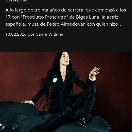
A lo largo de treinta años de carrera, que comenzó a los
17 con "Prosciutto Prosciutto" de Bigas Luna, la actriz
española, musa de Pedro Almodóvar, con quien hizo
siete películas y ganadora del Óscar por "Vicky Cristina
10.02.2026 por Carrie Wittmer
Barcelona", ha dividido su tiempo entre Europa y
Estados Unidos. Su nueva película, "¡La novia!", está
dirigida por Maggie Gyllenhaal.