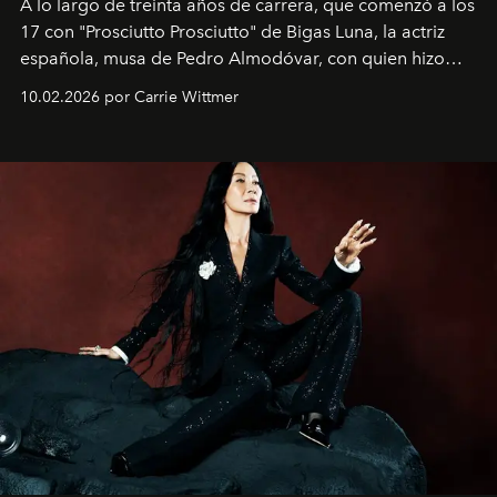
A lo largo de treinta años de carrera, que comenzó a los
17 con "Prosciutto Prosciutto" de Bigas Luna, la actriz
española, musa de Pedro Almodóvar, con quien hizo
siete películas y ganadora del Óscar por "Vicky Cristina
10.02.2026 por Carrie Wittmer
Barcelona", ha dividido su tiempo entre Europa y
Estados Unidos. Su nueva película, "¡La novia!", está
dirigida por Maggie Gyllenhaal.