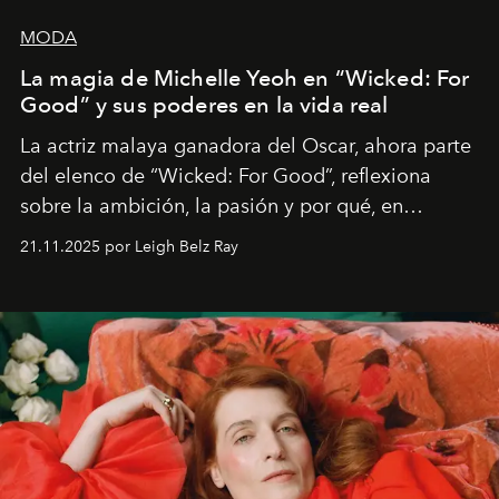
MODA
La magia de Michelle Yeoh en “Wicked: For
Good” y sus poderes en la vida real
La actriz malaya ganadora del Oscar, ahora parte
del elenco de “Wicked: For Good”, reflexiona
sobre la ambición, la pasión y por qué, en
ocasiones, la introspección puede esperar. “Es
21.11.2025 por Leigh Belz Ray
liberador interpretar a alguien que afirma: ‘Este es
mi deseo, mi ambición, mi voluntad. No me
importa si no lo entienden’”, confiesa.