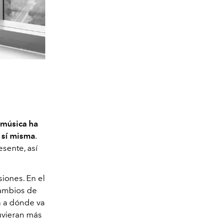
 música ha
 sí misma
.
esente, así
iones. En el
cambios de
n a dónde va
tuvieran más