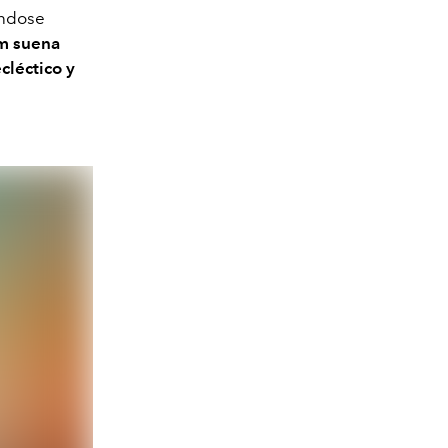
ándose
m suena
cléctico y