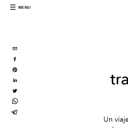
MENU
tr
Un via