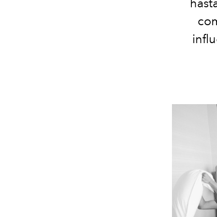
hasta
com
infl