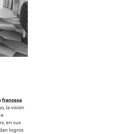
a
francesa
o, la visión
da
es, en sus
edan logros