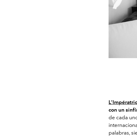
L’Impératri
con un sinf
de cada uno
internaciona
palabras, s