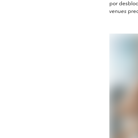
por desbloq
venues
pred