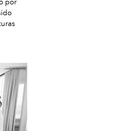
ió por
sido
turas