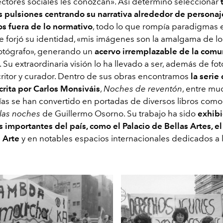
ectores sociales les conozcan». Así determinó seleccionar
us pulsiones centrando su narrativa alrededor de persona
s fuera de lo normativo
, todo lo que rompía paradigmas 
e forjó su identidad, «mis imágenes son la amalgama de lo 
fotógrafo», generando un
acervo irremplazable de la com
. Su extraordinaria visión lo ha llevado a ser, además de fot
scritor y curador. Dentro de sus obras encontramos
la serie
rita por Carlos Monsiváis
,
Noches de reventón
, entre mu
fías se han convertido en portadas de diversos libros com
 las noches
de Guillermo Osorno. Su trabajo ha sido
exhibi
s importantes del país, como el Palacio de Bellas Artes, 
 Arte
y en notables espacios internacionales dedicados a la