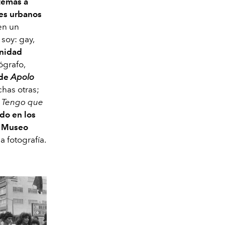
temas a
jes urbanos
en un
soy: gay,
unidad
ógrafo,
 de
Apolo
chas otras;
o
Tengo que
do en los
el Museo
 fotografía.