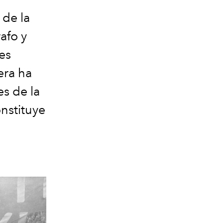
 de la
afo y
es
era ha
s de la
nstituye