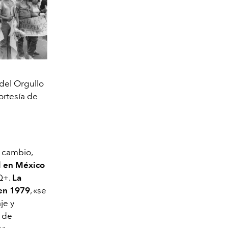
del Orgullo
ortesía de
e cambio,
l en México
Q+.
La
 en 1979
, «se
je y
 de