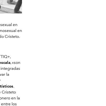
osexual en
omosexual en
o Cristeto.
TTIQ+,
escala
, «son
 integradas
ar la
y
tísticos
.
 Cristeto
onero en la
 entre los