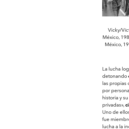
Vicky/Víc
México, 198
México, 19
La lucha log
detonando
las propias
por persona
historia y s
privadas»,
c
Uno de ello
fue miembro
lucha a la i