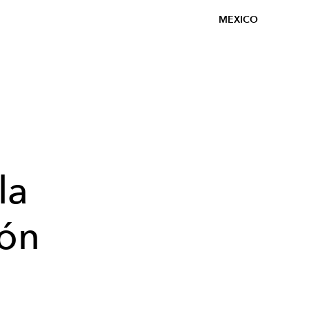
MEXICO
la
ión