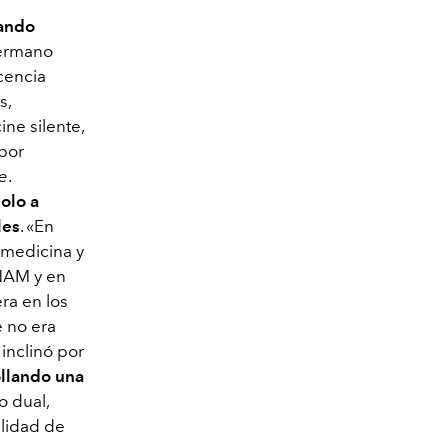
ando
hermano
scencia
s,
ne silente,
 por
e
.
olo a
les
. «En
 medicina y
UNAM y en
ra en los
e no era
inclinó por
rollando una
o dual,
ilidad de