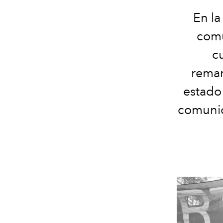
En la
comu
c
remar
estado
comunid