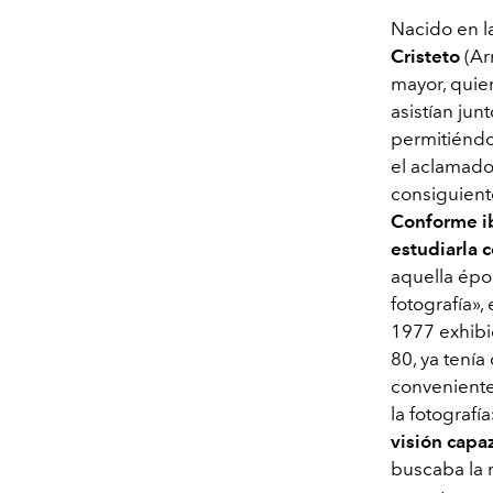
Nacido en la
Cristeto
(Ar
mayor, quien
asistían jun
permitiéndo
el aclamado
consiguient
Conforme ib
estudiarla c
aquella épo
fotografía»,
1977 exhibió
80, ya tenía
conveniente
la fotografía
visión capa
buscaba la r