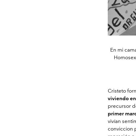
En mi cama
Homosexua
Cristeto fo
viviendo en
precursor d
primer marc
vivían sent
conviccion 