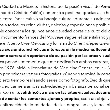
 Ciudad de México, la historia por la pasión visual de
Arm
mando Cristeto Patiño) comenzó a gestarse gracias a su 
 entre líneas cultivó su bagaje cultural; durante su adole
tos a todos los «cine-clubs», galerías y exposiciones posible
le conocer a los quince años de edad obras de culto del ci
 movimiento francés del
Nouvelle Vague
, el cine italiano y
e el
Nuevo Cine Mexicano
y lo llamado
Cine Independient
a creciendo, inclinó sus intereses en la medicina, llevánd
omo carrera sin apartarse de su pasión por las artes visua
ca pensé firmemente que me dedicaría a ambas carreras,
 en 1976 inició la licenciatura de Medicina General en la 
 por primera vez sus fotografías. «Cuando terminé la carre
 cierto tiempo realizando series como fotográfo. Decidí qu
 dedicarme a ambas actividades y mi balanza personal se 
». Con ello,
solidificó su incio en las artes visuales, desar
z de contar los contextos ajenos y propios
, «con un objetiv
eafirmación de identidades de lxs fotografiadxs y la posib