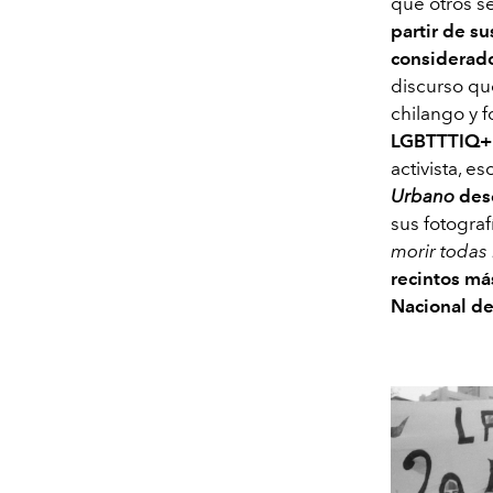
que otros s
partir de s
considerado
discurso qu
chilango y 
LGBTTTIQ+
activista, e
Urbano
desc
sus fotogra
morir todas
recintos má
Nacional de