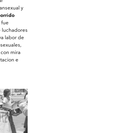
ar
ansexual y
corrido
fue
e luchadores
ya labor de
sexuales,
 con mira
tacion e