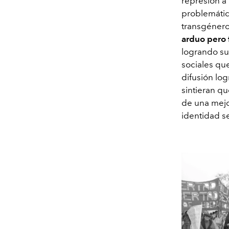
represión a
problemátic
transgénero
arduo pero 
logrando su
sociales qu
difusión lo
sintieran qu
de una mejo
identidad se